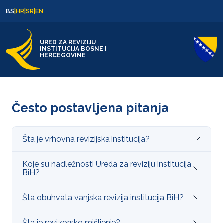
Skip to content
Skip to footer
BS
|
HR
|
SR
|
EN
URED ZA REVIZIJU
INSTITUCIJA BOSNE I
HERCEGOVINE
Često postavljena pitanja
Šta je vrhovna revizijska institucija?
Koje su nadležnosti Ureda za reviziju institucija
BiH?
Šta obuhvata vanjska revizija institucija BiH?
Šta je revizorsko mišljenje?