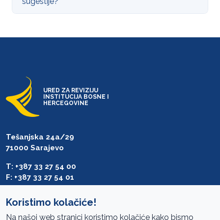
sugestije?
URED ZA REVIZIJU
INSTITUCIJA BOSNE I
HERCEGOVINE
Tešanjska 24a/29
71000 Sarajevo
T: +387 33 27 54 00
F: +387 33 27 54 01
saibih@revizija.gov.ba
Koristimo kolačiće!
Na našoj web stranici koristimo kolačiće kako bismo