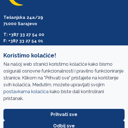
Tešanjska 24a/29
71000 Sarajevo
T: +387 33 27 54 00
F: +387 33 27 54 01
saibih@revizija.gov.ba
Koristimo kolačiće!
Na našoj web stranici koristimo kolačiće kako bismo
osigurali osnovne funkcionalnosti i pravilno funkcioniranje
Pristup informacijama
stranice. Klikom na "Prihvati sve" pristajete na korištenje
svih kolačića. Međutim, možete upravljati svojim
Mapa sajta
postavkama kolačića
kako biste dali kontrolirani
Oglasi
pristanak.
Uslovi korištenja
Prihvati sve
Javne nabavke
Zaštita privatnosti
Odbij sve