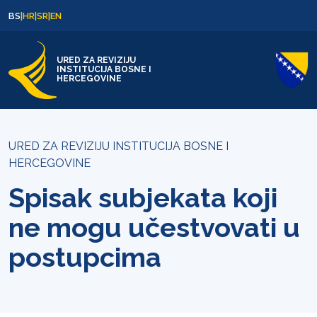
Skip to content
Skip to footer
BS
|
HR
|
SR
|
EN
URED ZA REVIZIJU
INSTITUCIJA BOSNE I
HERCEGOVINE
URED ZA REVIZIJU INSTITUCIJA BOSNE I
HERCEGOVINE
Spisak subjekata koji
ne mogu učestvovati u
postupcima