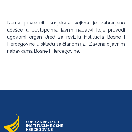
Nema privrednih subjekata kojima je zabranjeno
učešće u postupcima javnih nabavki koje provodi
ugovorni organ Ured za reviziju institucija Bosne I
Hercegovine, u skladu sa članom 52. Zakona o javnim
nabavkama Bosne I Hercegovine.
URED ZA REVIZIJU
INSTITUCIJA BOSNE I
HERCEGOVINE