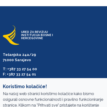
URED ZA REVIZIJU
INSTITUCIJA BOSNE I
HERCEGOVINE
Tešanjska 24a/29
71000 Sarajevo
T: +387 33 27 54 00
F: +387 33 27 54 01
saibih@revizija.gov.ba
Koristimo kolačiće!
Na našoj web stranici koristimo kolačiće kako bismo
osigurali osnovne funkcionalnosti i pravilno funkcioniranje
Pristup informacijama
stranice. Klikom na "Prihvati sve" pristajete na korištenje