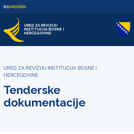
Skip to content
Skip to footer
BS
|
HR
|
SR
|
EN
URED ZA REVIZIJU
INSTITUCIJA BOSNE I
HERCEGOVINE
URED ZA REVIZIJU INSTITUCIJA BOSNE I
HERCEGOVINE
Tenderske
dokumentacije