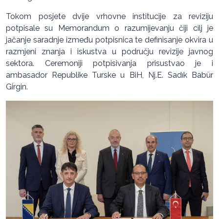
Tokom posjete dvije vrhovne institucije za reviziju
potpisale su Memorandum o razumijevanju čiji cilj je
jačanje saradnje između potpisnica te definisanje okvira u
razmjeni znanja i iskustva u području revizije javnog
sektora. Ceremoniji potpisivanja prisustvao je i
ambasador Republike Turske u BiH, Nj.E. Sadık Babür
Girgin.