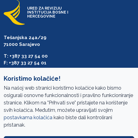
URED ZA REVIZIJU
INSTITUCIJA BOSNE I
HERCEGOVINE
Tešanjska 24a/29
71000 Sarajevo
T: +387 33 27 54 00
F: +387 33 27 54 01
saibih@revizija.gov.ba
Koristimo kolačiće!
Na našoj web stranici koristimo kolačiće kako bismo
osigurali osnovne funkcionalnosti i pravilno funkcioniranje
Pristup informacijama
stranice. Klikom na "Prihvati sve" pristajete na korištenje
svih kolačića. Međutim, možete upravljati svojim
Mapa sajta
postavkama kolačića
kako biste dali kontrolirani
Oglasi
pristanak.
Uslovi korištenja