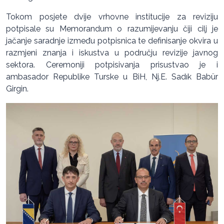
Tokom posjete dvije vrhovne institucije za reviziju
potpisale su Memorandum o razumijevanju čiji cilj je
jačanje saradnje između potpisnica te definisanje okvira u
razmjeni znanja i iskustva u području revizije javnog
sektora. Ceremoniji potpisivanja prisustvao je i
ambasador Republike Turske u BiH, Nj.E. Sadık Babür
Girgin.