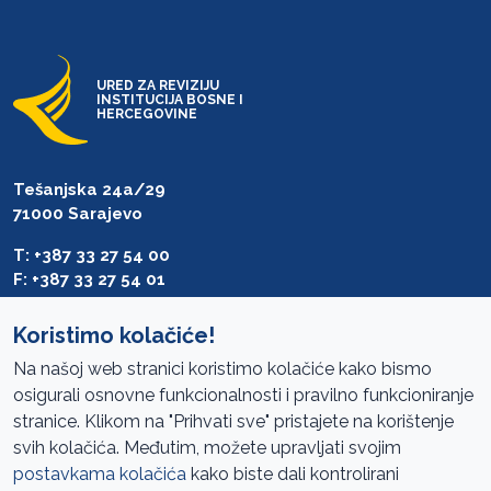
URED ZA REVIZIJU
INSTITUCIJA BOSNE I
HERCEGOVINE
Tešanjska 24a/29
71000 Sarajevo
T: +387 33 27 54 00
F: +387 33 27 54 01
saibih@revizija.gov.ba
Koristimo kolačiće!
Na našoj web stranici koristimo kolačiće kako bismo
osigurali osnovne funkcionalnosti i pravilno funkcioniranje
Pristup informacijama
stranice. Klikom na "Prihvati sve" pristajete na korištenje
svih kolačića. Međutim, možete upravljati svojim
Mapa sajta
postavkama kolačića
kako biste dali kontrolirani
Oglasi