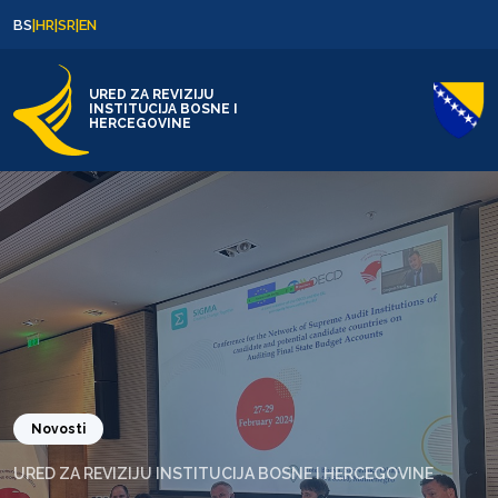
Skip to content
Skip to footer
BS
|
HR
|
SR
|
EN
URED ZA REVIZIJU
INSTITUCIJA BOSNE I
HERCEGOVINE
Novosti
URED ZA REVIZIJU INSTITUCIJA BOSNE I HERCEGOVINE