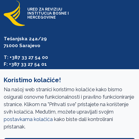
URED ZA REVIZIJU
INSTITUCIJA BOSNE I
HERCEGOVINE
Tešanjska 24a/29
71000 Sarajevo
T: +387 33 27 54 00
F: +387 33 27 54 01
saibih@revizija.gov.ba
Koristimo kolačiće!
Na našoj web stranici koristimo kolačiće kako bismo
osigurali osnovne funkcionalnosti i pravilno funkcioniranje
Pristup informacijama
stranice. Klikom na "Prihvati sve" pristajete na korištenje
svih kolačića. Međutim, možete upravljati svojim
Mapa sajta
postavkama kolačića
kako biste dali kontrolirani
Oglasi
pristanak.
Uslovi korištenja