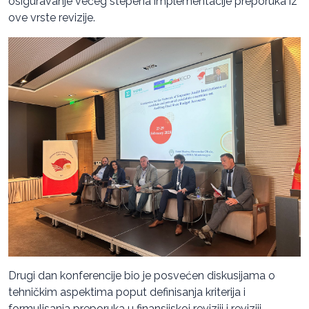
osiguravanje većeg stepena implementacije preporuka iz
ove vrste revizije.
Drugi dan konferencije bio je posvećen diskusijama o
tehničkim aspektima poput definisanja kriterija i
formulisanja preporuka u finansijskoj reviziji i reviziji