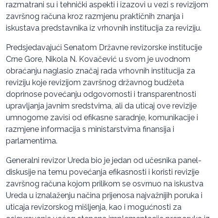
razmatrani su i tehnički aspekti i izazovi u vezi s revizijom
završnog računa kroz razmjenu praktičnih znanja i
iskustava predstavnika iz vrhovnih institucija za reviziju.
Predsjedavajući Senatom Državne revizorske institucije
Crne Gore, Nikola N. Kovačević u svom je uvodnom
obraćanju naglasio značaj rada vrhovnih institucija za
reviziju koje revizijom završnog državnog budžeta
doprinose povećanju odgovornosti i transparentnosti
upravljanja javnim sredstvima, ali da uticaj ove revizije
umnogome zavisi od efikasne saradnje, komunikacije i
razmjene informacija s ministarstvima finansija i
parlamentima.
Generalni revizor Ureda bio je jedan od učesnika panel-
diskusije na temu povećanja efikasnosti i koristi revizije
završnog računa kojom prilikom se osvrnuo na iskustva
Ureda u iznalaženju načina prijenosa najvažnijih poruka i
uticaja revizorskog mišljenja, kao i mogućnosti za