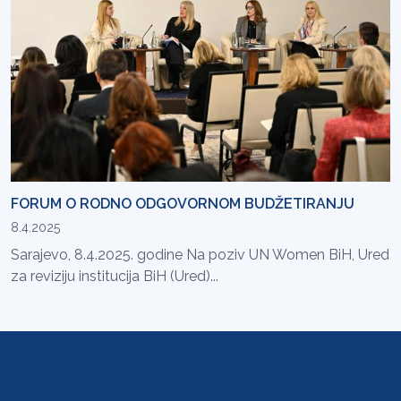
FORUM O RODNO ODGOVORNOM BUDŽETIRANJU
8.4.2025
Sarajevo, 8.4.2025. godine Na poziv UN Women BiH, Ured
za reviziju institucija BiH (Ured)...