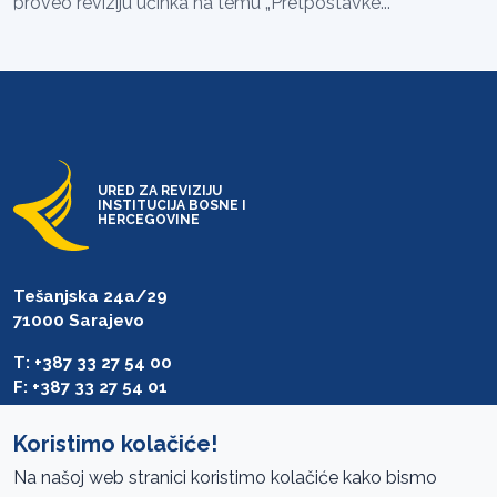
proveo reviziju učinka na temu „Pretpostavke...
URED ZA REVIZIJU
INSTITUCIJA BOSNE I
HERCEGOVINE
Tešanjska 24a/29
71000 Sarajevo
T: +387 33 27 54 00
F: +387 33 27 54 01
saibih@revizija.gov.ba
Koristimo kolačiće!
Na našoj web stranici koristimo kolačiće kako bismo