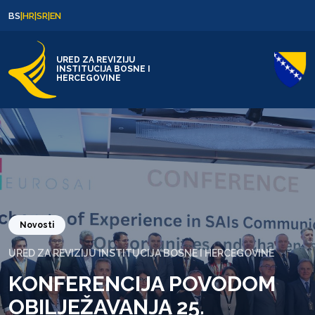
Skip to content
Skip to footer
BS
|
HR
|
SR
|
EN
URED ZA REVIZIJU
INSTITUCIJA BOSNE I
HERCEGOVINE
Novosti
URED ZA REVIZIJU INSTITUCIJA BOSNE I HERCEGOVINE
KONFERENCIJA POVODOM
OBILJEŽAVANJA 25.