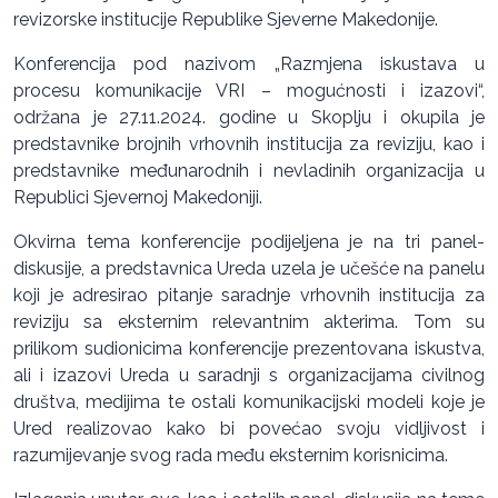
revizorske institucije Republike Sjeverne Makedonije.
Konferencija pod nazivom „Razmjena iskustava u
procesu komunikacije VRI – mogućnosti i izazovi“,
održana je 27.11.2024. godine u Skoplju i okupila je
predstavnike brojnih vrhovnih institucija za reviziju, kao i
predstavnike međunarodnih i nevladinih organizacija u
Republici Sjevernoj Makedoniji.
Okvirna tema konferencije podijeljena je na tri panel-
diskusije, a predstavnica Ureda uzela je učešće na panelu
koji je adresirao pitanje saradnje vrhovnih institucija za
reviziju sa eksternim relevantnim akterima. Tom su
prilikom sudionicima konferencije prezentovana iskustva,
ali i izazovi Ureda u saradnji s organizacijama civilnog
društva, medijima te ostali komunikacijski modeli koje je
Ured realizovao kako bi povećao svoju vidljivost i
razumijevanje svog rada među eksternim korisnicima.