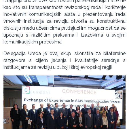
Izlaganja unutar ove, kao i ostalih panel-diskusija na teme
kao što su transparentnost revizorskog rada i korištenje
inovativnih komunikacijskih alata u prezentovanju rada
vrhovnih institucija za reviziju otvorila su konstruktivnu
diskusiju među učesnicima pružajući im mogućnost da se
upoznaju s različitim praksama i izazovima u svojim
komunikacijskim procesima.
Delegacija Ureda je ovaj skup iskoristila za bilateralne
razgovore s ciljem jačanja i kvalitetnije saradnje s
institucijama za reviziju u bližoj i široj evropskoj regiji.