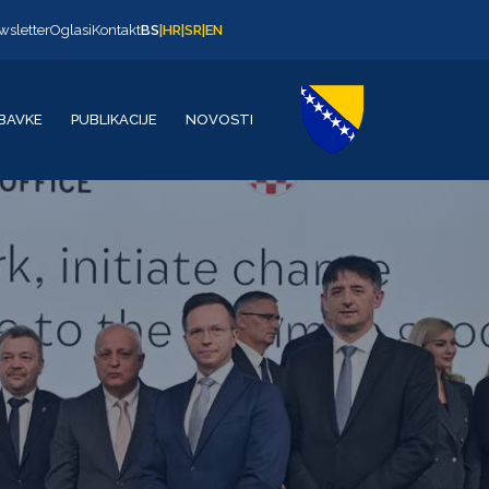
wsletter
Oglasi
Kontakt
BS
|
HR
|
SR
|
EN
BAVKE
PUBLIKACIJE
NOVOSTI