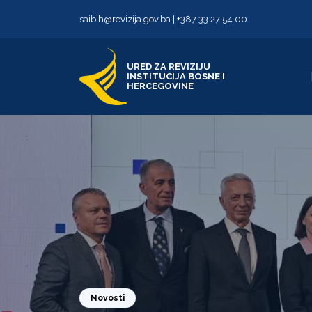
Skip to content
Skip to footer
saibih@revizija.gov.ba
|
+387 33 27 54 00
URED ZA REVIZIJU
INSTITUCIJA BOSNE I
HERCEGOVINE
Novosti