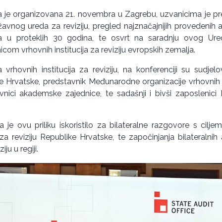
ja je organizovana 21. novembra u Zagrebu, uzvanicima je pred
avnog ureda za reviziju, pregled najznačajnijih provedenih ak
ija u proteklih 30 godina, te osvrt na saradnju ovog 
com vrhovnih institucija za reviziju evropskih zemalja.
vrhovnih institucija za reviziju, na konferenciji su sudjelov
e Hrvatske, predstavnik Međunarodne organizacije vrhovnih re
vnici akademske zajednice, te sadašnji i bivši zaposlenic
je ovu priliku iskoristilo za bilateralne razgovore s ciljem
 reviziju Republike Hrvatske, te započinjanja bilateralnih 
iju u regiji.