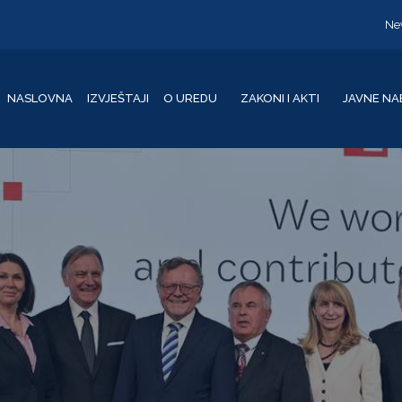
Ne
NASLOVNA
IZVJEŠTAJI
O UREDU
ZAKONI I AKTI
JAVNE NA