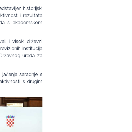
stavljen historijski
tivnosti i rezultata
Ureda s akademskom
ali i visoki državni
vizionih institucija
i Državnog ureda za
 jačanja saradnje s
aktivnosti s drugim