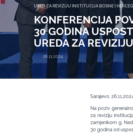
URED ZA REVIZIJU INSTITUCIJA BOSNE I HERCE
KONFERENCIJA PO
30 GODINA USPOS
UREDA ZA REVIZIJ
26.11.2024.
Sarajevo, 26.11.2024
Na poziv generalno
za reviziju institu
zamjenikom g. Nedž
30 godina od uspost