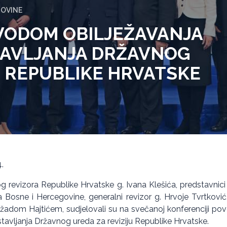
GOVINE
VODOM OBILJEŽAVANJA
TAVLJANJA DRŽAVNOG
U REPUBLIKE HRVATSKE
.
g revizora Republike Hrvatske g. Ivana Klešića, predstavnic
cija Bosne i Hercegovine, generalni revizor g. Hrvoje Tvrtkovi
adom Hajtićem, sudjelovali su na svečanoj konferenciji po
avljanja Državnog ureda za reviziju Republike Hrvatske.