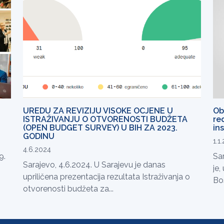
UREDU ZA REVIZIJU VISOKE OCJENE U
Ob
ISTRAŽIVANJU O OTVORENOSTI BUDŽETA
re
(OPEN BUDGET SURVEY) U BIH ZA 2023.
in
GODINU
1.1
4.6.2024
9.
Sa
Sarajevo, 4.6.2024. U Sarajevu je danas
je,
upriličena prezentacija rezultata Istraživanja o
Bos
otvorenosti budžeta za...