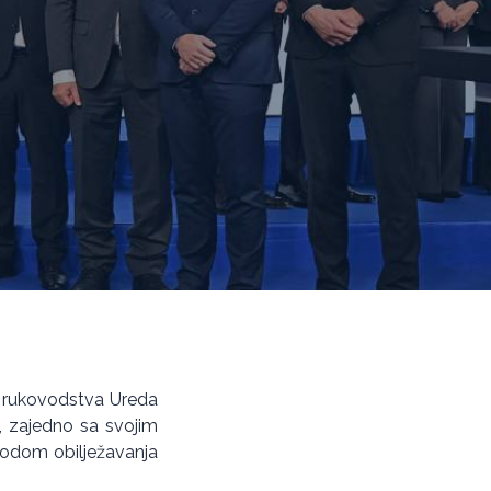
i rukovodstva Ureda
ć, zajedno sa svojim
vodom obilježavanja