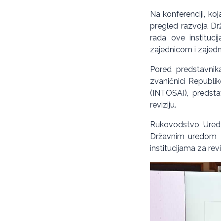
Na konferenciji, ko
pregled razvoja Drž
rada ove instituc
zajednicom i zajedni
Pored predstavnika 
zvaničnici Republik
(INTOSAI), predsta
reviziju.
Rukovodstvo Ureda 
Državnim uredom za
institucijama za reviz