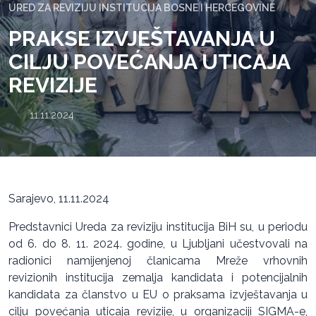
URED ZA REVIZIJU INSTITUCIJA BOSNE I HERCEGOVINE
PRAKSE IZVJEŠTAVANJA U
CILJU POVEĆANJA UTICAJA
REVIZIJE
11.11.2024.
Sarajevo, 11.11.2024
Predstavnici Ureda za reviziju institucija BiH su, u periodu
od 6. do 8. 11. 2024. godine, u Ljubljani učestvovali na
radionici namijenjenoj članicama Mreže vrhovnih
revizionih institucija zemalja kandidata i potencijalnih
kandidata za članstvo u EU o praksama izvještavanja u
cilju povećanja uticaja revizije, u organizaciji SIGMA-e,