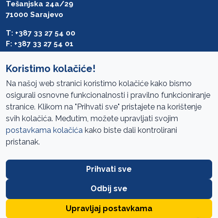
Tešanjska 24a/29
71000 Sarajevo
T: +387 33 27 54 00
F: +387 33 27 54 01
saibih@revizija.gov.ba
Koristimo kolačiće!
Na našoj web stranici koristimo kolačiće kako bismo
osigurali osnovne funkcionalnosti i pravilno funkcioniranje
Pristup informacijama
stranice. Klikom na "Prihvati sve" pristajete na korištenje
svih kolačića. Međutim, možete upravljati svojim
Mapa sajta
postavkama kolačića
kako biste dali kontrolirani
Oglasi
pristanak.
Uslovi korištenja
Prihvati sve
Javne nabavke
Zaštita privatnosti
Odbij sve
FAQ
Upravljaj postavkama