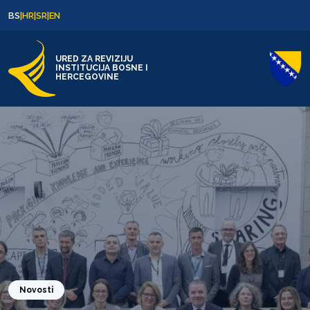
Skip to content
Skip to footer
BS
|
HR
|
SR
|
EN
URED ZA REVIZIJU
INSTITUCIJA BOSNE I
HERCEGOVINE
Novosti