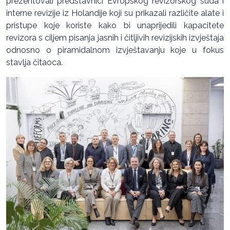
prezentovali predstavnici Evropskog revizorskog suda i
interne revizije iz Holandije koji su prikazali različite alate i
pristupe koje koriste kako bi unaprijedili kapacitete
revizora s ciljem pisanja jasnih i čitljivih revizijskih izvještaja
odnosno o piramidalnom izvještavanju koje u fokus
stavlja čitaoca.