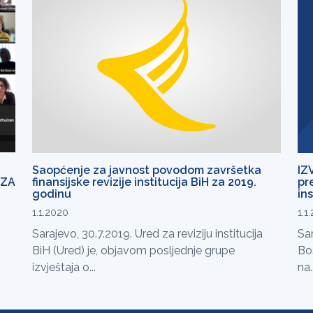
Saopćenje za javnost povodom završetka
IZ
 ZA
finansijske revizije institucija BiH za 2019.
pr
godinu
ins
1.1.2020
1.1
Sarajevo, 30.7.2019. Ured za reviziju institucija
Sar
BiH (Ured) je, objavom posljednje grupe
Bos
izvještaja o...
na..