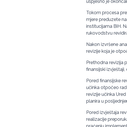
uspješno je okončan
Tokom procesa preth
mjere preduzete na 
institucijama BiH. N
rukovodstvu revidiran
Nakon izvršene anali
revizije koja je ot
Prethodna revizija 
finansijski izvještaj
Pored finansijske rev
učinka otpočeo rad na
revizije učinka Ured
planira u posljednj
Pored izvještaja rev
realizacije preporuka
praćenju implementa