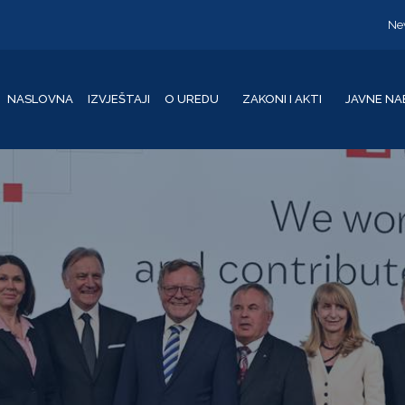
Ne
NASLOVNA
IZVJEŠTAJI
O UREDU
ZAKONI I AKTI
JAVNE NA