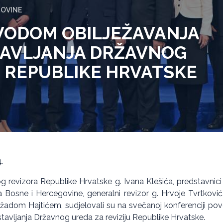
GOVINE
VODOM OBILJEŽAVANJA
TAVLJANJA DRŽAVNOG
U REPUBLIKE HRVATSKE
.
g revizora Republike Hrvatske g. Ivana Klešića, predstavnic
cija Bosne i Hercegovine, generalni revizor g. Hrvoje Tvrtkovi
adom Hajtićem, sudjelovali su na svečanoj konferenciji po
avljanja Državnog ureda za reviziju Republike Hrvatske.