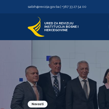
Skip to content
Skip to footer
saibih@revizija.gov.ba
|
+387 33 27 54 00
URED ZA REVIZIJU
INSTITUCIJA BOSNE I
HERCEGOVINE
Novosti