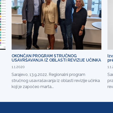
OKONČAN PROGRAM STRUČNOG
Izv
USAVRŠAVANJA IZ OBLASTI REVIZIJE UČINKA
pr
1.1.2020
1.1
Sarajevo, 13.9.2022. Regionalni program
Sar
stručnog usavrašavanja iz oblasti revizije učinka
pra
koji je započeo marta...
revi