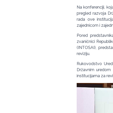
Na konferenciji, ko
pregled razvoja Drž
rada ove instituc
zajednicom i zajedni
Pored predstavnika 
zvaničnici Republik
(INTOSAI), predsta
reviziju.
Rukovodstvo Ureda 
Državnim uredom za
institucijama za reviz