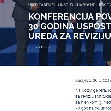
URED ZA REVIZIJU INSTITUCIJA BOSNE I HERCE
KONFERENCIJA PO
30 GODINA USPOS
UREDA ZA REVIZIJ
26.11.2024.
Sarajevo, 26.11.2024
Na poziv generalno
za reviziju institu
zamjenikom g. Nedž
30 godina od uspost