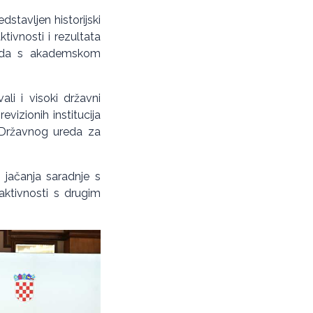
stavljen historijski
tivnosti i rezultata
Ureda s akademskom
ali i visoki državni
vizionih institucija
i Državnog ureda za
 jačanja saradnje s
aktivnosti s drugim