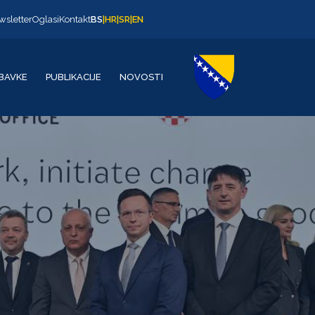
wsletter
Oglasi
Kontakt
BS
|
HR
|
SR
|
EN
BAVKE
PUBLIKACIJE
NOVOSTI