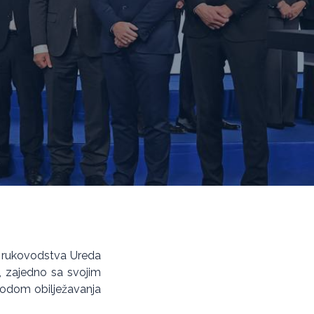
i rukovodstva Ureda
ć, zajedno sa svojim
vodom obilježavanja