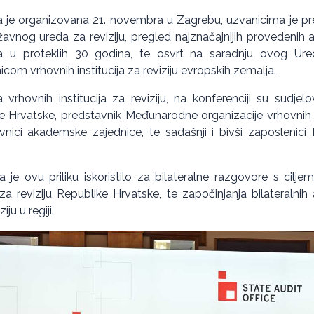
ja je organizovana 21. novembra u Zagrebu, uzvanicima je pred
avnog ureda za reviziju, pregled najznačajnijih provedenih ak
ija u proteklih 30 godina, te osvrt na saradnju ovog 
com vrhovnih institucija za reviziju evropskih zemalja.
vrhovnih institucija za reviziju, na konferenciji su sudjelov
e Hrvatske, predstavnik Međunarodne organizacije vrhovnih re
vnici akademske zajednice, te sadašnji i bivši zaposlenic
je ovu priliku iskoristilo za bilateralne razgovore s ciljem
 reviziju Republike Hrvatske, te započinjanja bilateralnih 
iju u regiji.